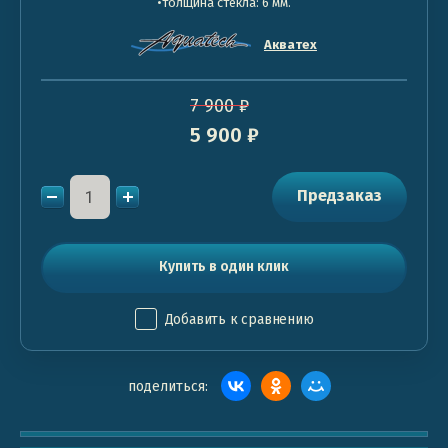
•толщина стекла: 6 мм.
Акватех
7 900
₽
5 900
₽
Предзаказ
Купить в один клик
Добавить к сравнению
поделиться: