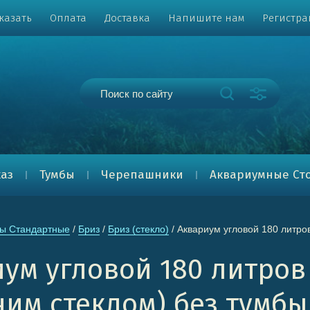
казать
Оплата
Доставка
Напишите нам
Регистра
каз
Тумбы
Черепашники
Аквариумные Ст
ы Стандартные
 / 
Бриз
 / 
Бриз (стекло)
 / Аквариум угловой 180 литр
ум угловой 180 литров
им стеклом) без тумб